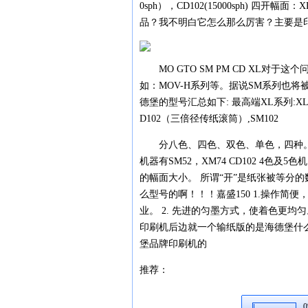
0sph），CD102(15000sph) 
品？我不明白它怎么那么厉害？主要是
MO GTO SM PM CD XL对
如：MOV-H系列等。据说SM系列也将
德堡的型号汇总如下: 最高端XL系列:XL162
D102（三倍径传纸滚筒）,SM102
分八色、四色、双色、单色，四种。
机器有SM52，XM74 CD102 4
的幅面大小。 所谓“开”是纸张被等分
么型号的啊！！！嘉盛150 1.操作
业。 2. 先进的匀墨方式，使着色更均匀
印刷机后边就一个输纸版的是海德堡什
堡品牌印刷机的
推荐：
0