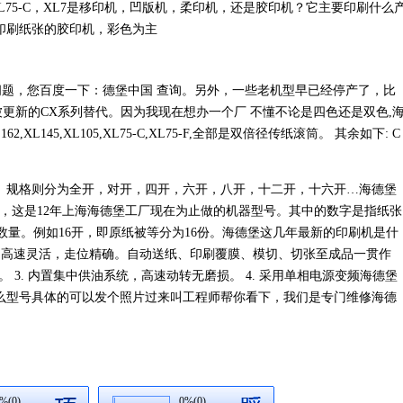
四开幅面：XL75-C，XL7是移印机，凹版机，柔印机，还是胶印机？它主要印刷什么
印刷纸张的胶印机，彩色为主
于这个问题，您百度一下：德堡中国 查询。另外，一些老机型早已经停产了，比
被更新的CX系列替代。因为我现在想办一个厂 不懂不论是四色还是双色,
,XL145,XL105,XL75-C,XL75-F,全部是双倍径传纸滚筒。 其余如下: C
规格则分为全开，对开，四开，六开，八开，十二开，十六开…海德堡
色及5色机，这是12年上海海德堡工厂现在为止做的机器型号。其中的数字是指纸张
的数量。例如16开，即原纸被等分为16份。海德堡这几年最新的印刷机是什
简便，高速灵活，走位精确。自动送纸、印刷覆膜、模切、切张至成品一贯作
。 3. 内置集中供油系统，高速动转无磨损。 4. 采用单相电源变频海德堡
么型号具体的可以发个照片过来叫工程师帮你看下，我们是专门维修海德
%(0)
0%(0)