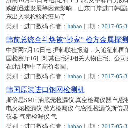
济南10月25日专电(记者王子辰)受中韩自贸
购的迅速发展等因素影响，山东口岸进口韩国
东出入境检验检疫局了
类别：
进口数码
作者：
habao
日期：
2017-05-3
韩前总统全斗焕被“抄家” 检方金属探
中新网7月16日电 据韩联社报道，为追征韩
国检察厅16日对其住宅和相关人物住宅、公
在此过程中了高价名画、
类别：
进口数码
作者：
habao
日期：
2017-05-3
韩国原装进口钢网检测机
斯倍思SME 油底壳检漏仪 真空检漏仪器 气密
电火花检漏仪 荧光检漏仪 气密性检漏仪斯倍思
仪器 气密检漏仪 气
类别：
进口数码
作者：
habao
日期：
2017-05-3