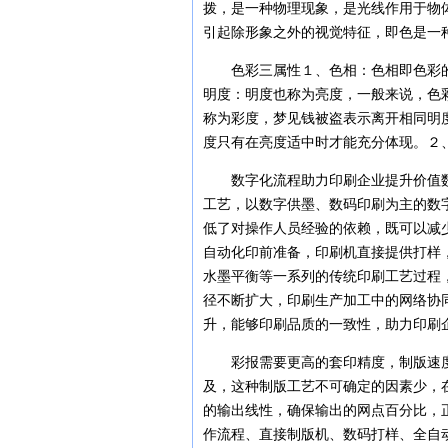
拨，是一种物理现象，是光线作用于物
引起除形象之外的视觉特征，即色是一
色彩三属性１、色相：色相即色彩的
明度：明度也称为亮度，一般来说，色
称为彩度，梦见钱被盗表示离开相同明
度只有在亮度适中时才能充分体现。２
数字化流程助力印刷企业提升价值数
工艺，以数字供墨、数码印刷为主的数
低了对操作人员经验的依赖，既可以减
自动化印前准备，印刷机直接提供打样
水墨平衡等一系列的传统印刷工艺过程
径不断扩大，印刷生产加工中的网络协
升，能够印刷品质的一致性，助力印刷
彩报需要更高的套印精度，制版速度
及，这种制版工艺不可确定的因素少，
的输出线性，确保输出的网点百分比，
作流程、直接制版机、数码打样、全自