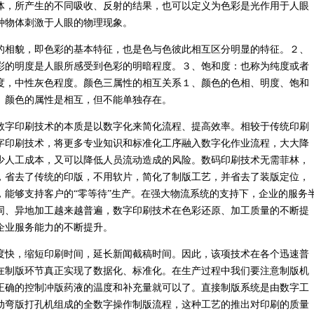
体，所产生的不同吸收、反射的结果，也可以定义为色彩是光作用于人眼
种物体刺激于人眼的物理现象。
相貌，即色彩的基本特征，也是色与色彼此相互区分明显的特征。２、
彩的明度是人眼所感受到色彩的明暗程度。３、饱和度：也称为纯度或者
度，中性灰色程度。颜色三属性的相互关系１、颜色的色相、明度、饱和
、颜色的属性是相互，但不能单独存在。
字印刷技术的本质是以数字化来简化流程、提高效率。相较于传统印刷
字印刷技术，将更多专业知识和标准化工序融入数字化作业流程，大大降
少人工成本，又可以降低人员流动造成的风险。数码印刷技术无需菲林，
，省去了传统的印版，不用软片，简化了制版工艺，并省去了装版定位，
，能够支持客户的“零等待”生产。在强大物流系统的支持下，企业的服务
同、异地加工越来越普遍，数字印刷技术在色彩还原、加工质量的不断提
企业服务能力的不断提升。
快，缩短印刷时间，延长新闻截稿时间。因此，该项技术在各个迅速普
在制版环节真正实现了数据化、标准化。在生产过程中我们要注意制版机
正确的控制冲版药液的温度和补充量就可以了。直接制版系统是由数字工
动弯版打孔机组成的全数字操作制版流程，这种工艺的推出对印刷的质量