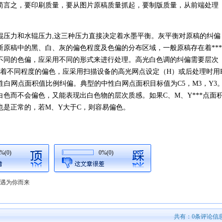
简言之，要印刷质量，要从图片原稿质量抓起，要制版质量，从前端处理
力和水辊压力,这三种压力直接决定着水墨平衡。灰平衡对原稿的纠偏
原稿中的黑、白、灰的偏色程度及色偏的分布区域，一般原稿存在着***
不同的色偏，应采用不同的形式来进行处理。高光白色调的纠偏需要层次
在着不同程度的偏色，应采用扫描设备的高光网点设定（H）或后处理时用
端，按中性白网点面积值比例纠偏。典型的中性白网点面积目标值为C5，M3，Y3
色而不会偏色，又能表现出白色物的层次质感。如果C、M、Y***点面
也是正常的，若M、Y大于C，则容易偏色。
%(0)
0%(0)
礼遇为你而来
共有：
0
条评论信