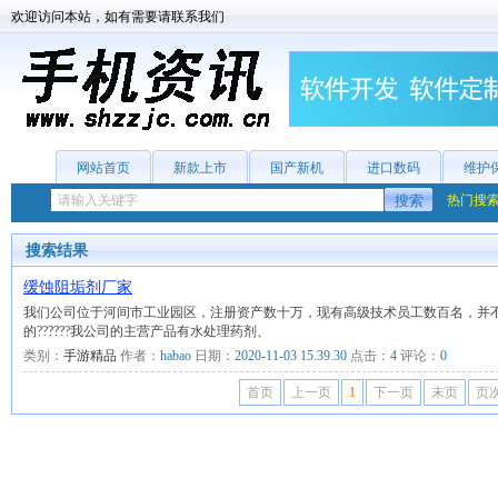
欢迎访问本站，如有需要请联系我们
网站首页
新款上市
国产新机
进口数码
维护
热门搜
搜索结果
缓蚀阻垢剂厂家
我们公司位于河间市工业园区，注册资产数十万，现有高级技术员工数百名，并
的??????我公司的主营产品有水处理药剂、
类别：
手游精品
作者：
habao
日期：
2020-11-03 15.39.30
点击：
4
评论：
0
首页
上一页
1
下一页
末页
页次